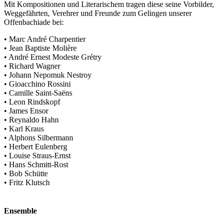
Mit Kompositionen und Literarischem tragen diese seine Vorbilder,
Weggefährten, Verehrer und Freunde zum Gelingen unserer
Offenbachiade bei:
• Marc André Charpentier
• Jean Baptiste Molière
• André Ernest Modeste Grétry
• Richard Wagner
• Johann Nepomuk Nestroy
• Gioacchino Rossini
• Camille Saint-Saëns
• Leon Rindskopf
• James Ensor
• Reynaldo Hahn
• Karl Kraus
• Alphons Silbermann
• Herbert Eulenberg
• Louise Straus-Ernst
• Hans Schmitt-Rost
• Bob Schütte
• Fritz Klutsch
Ensemble