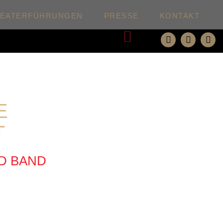
HEATERFÜHRUNGEN
PRESSE
KONTAKT
Weiter
E
T
D BAND