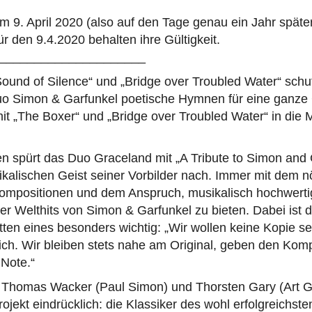
 9. April 2020 (also auf den Tage genau ein Jahr später)
ür den 9.4.2020 behalten ihre Gültigkeit.
_____________________
Sound of Silence“ und „Bridge over Troubled Water“ sch
o Simon & Garfunkel poetische Hymnen für eine ganze
it „The Boxer“ und „Bridge over Troubled Water“ in die
en spürt das Duo Graceland mit „A Tribute to Simon and 
kalischen Geist seiner Vorbilder nach. Immer mit dem n
ompositionen und dem Anspruch, musikalisch hochwerti
der Welthits von Simon & Garfunkel zu bieten. Dabei ist 
ten eines besonders wichtig: „Wir wollen keine Kopie sein
ich. Wir bleiben stets nahe am Original, geben den Kom
 Note.“
Thomas Wacker (Paul Simon) und Thorsten Gary (Art Ga
rojekt eindrücklich: die Klassiker des wohl erfolgreichst