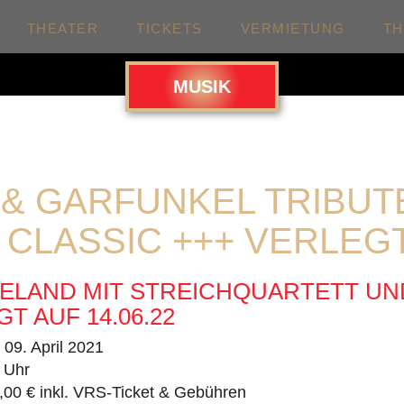
THEATER
TICKETS
VERMIETUNG
T
MUSIK
 & GARFUNKEL TRIBUT
 CLASSIC +++ VERLEG
ELAND MIT STREICHQUARTETT UN
T AUF 14.06.22
. 09. April 2021
 Uhr
,00 € inkl. VRS-Ticket & Gebühren