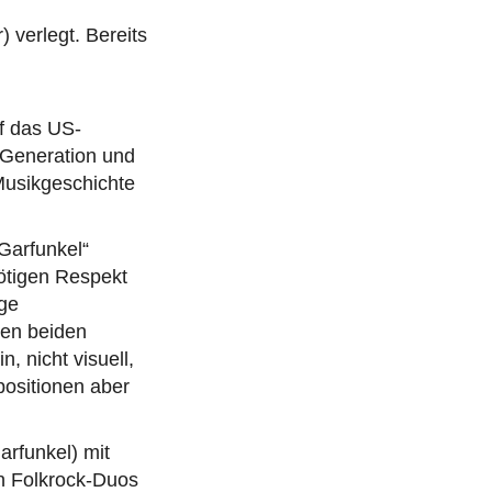
 verlegt. Bereits
uf das US-
 Generation und
 Musikgeschichte
Garfunkel“
ötigen Respekt
ge
den beiden
, nicht visuell,
positionen aber
rfunkel) mit
en Folkrock-Duos