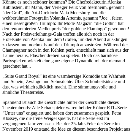
Könnte es noch schöner kommen? Die Chefredakteurin Alenka
Rubinstein, ihr Mann, der Verleger Felix von Sternheim, genannt
"der Graf", die Art-Direktorin Maia Meersburg und die
weltberühmte Fotografin Yolanda Artemis, genannt "Joe", feiern
einen riesengroßen Triumph: Ihr Mode-Magazin "die Göttin" hat
den renommierten Medienpreis "der goldene Flamingo" gewonnen!
Nach der Preisverleihungs-Gala treffen alle sich noch in der
Hotelsuite von Alenka und dem Grafen, um den Abend ausklingen
zu lassen und nochmals auf den Triumph anzustoßen. Während der
Champagner noch in den Kehlen perlt, entschließt man sich aus der
Laune heraus, Flaschendrehen zu spielen. Doch das harmlose
Partyspiel entwickelt eine ganz eigene Dynamik, mit der niemand
gerechnet hat...
„Suite Grand Royal“ ist eine warmherzige Komödie um Wahrheit
und Schein, Zwänge und Sehnsüchte. Über Schönheitsideale und
das, was wirklich glücklich macht. Eine stimmungsvolle und
sinnliche Theaterreise.
Spannend ist auch die Geschichte hinter der Geschichte dieses
Theaterabends: Alle Schauspieler waren bei der Kölner RTL-Serie
"Unter uns" engagiert und haben dort zusammen gespielt. Petra
Blossey, die die Irene Weigel spielte, hat die Serie erst im
vergangenen Jahr verlassen. Bei der 25-Jahr-Feier der Serie im
November 2019 entstand die Idee zu diesem besonderen Projekt aus