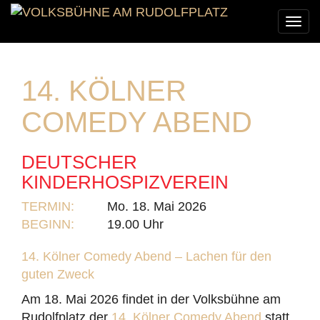
Togg
navi
14. KÖLNER
COMEDY ABEND
DEUTSCHER
KINDERHOSPIZVEREIN
TERMIN:
Mo. 18. Mai 2026
BEGINN:
19.00 Uhr
14. Kölner Comedy Abend – Lachen für den
guten Zweck
Am 18. Mai 2026 findet in der Volksbühne am
Rudolfplatz der
14. Kölner Comedy Abend
statt