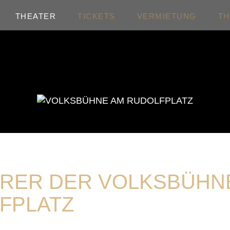
THEATER
TICKETS
VERMIETUNG
T
RER DER VOLKSBÜHN
FPLATZ