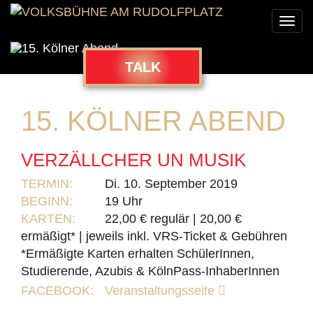
Togg
navi
TALK
15. KÖLNER ABEND
VERZÄLLCHER UN MUSIK
TERMIN:
Di. 10. September 2019
BEGINN:
19 Uhr
KARTEN:
22,00 € regulär | 20,00 €
ermäßigt* | jeweils inkl. VRS-Ticket & Gebühren
*Ermäßigte Karten erhalten SchülerInnen,
Studierende, Azubis & KölnPass-InhaberInnen
FACEBOOK:
Veranstaltungsseite