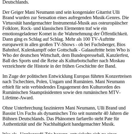
Deutschlands.
Der Geiger Mani Neumann und sein kongenialer Gitarrist Ulli
Brand wurden zur Sensation eines aufregenden Musik-Genres. Die
Virtuosität handgemachter Instrumental-Musik aus osteuropäischer
Folklore, Rock- und klassischen Elementen traf wie ein
emotionsgeladener Komet in die Wahrnehmung der Öffentlichkeit.
Dann ging es Schlag auf Schlag. Mehr als 100 TV-Auftritte
europaweit in allen großen TV-Shows - ob bei Fuchsberger, Bios
Bahnhof, Kulenkampff oder Gottschalk - Galaauftritte beim Who is
Who der deutschen Wirtschaft, dem Bundespresseball, Kanzlerfest,
Ball des Sports und die Reise als Kulturbotschafter nach Moskau
verzeichnete die Historie in der frühen Geschichte der Band.
Im Zuge der politischen Entwicklung Europas führten Konzertreisen
nach Tschechien, Polen, Ungarn und Rumänien. Mani Neumann
erhielt für sein verbindendes Engagement den Kulturorden des
Rumänischen Staatspräsidenten sowie den rumänischen MTV-
Lifetime-Award.
Ohne Unterbrechung faszinieren Mani Neumann, Ulli Brand und
Bassist Urs Fuchs als dynamisches Trio seit nunmehr 40 Jahren die
Bühnen Deutschlands. Das Phänomen farfarello steht Pate für
Authentizität und die Nachhaltigkeit handgemachter Musik.