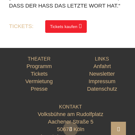
DASS DER HASS DAS LETZTE WORT HAT.“
TICKETS:
Tickets kaufen
THEATER
LINKS
Programm
Anfahrt
Tickets
Newsletter
Vermietung
Impressum
Presse
Datenschutz
KONTAKT
Volksbühne am Rudolfplatz
Aachener Straße 5
50674 Köln