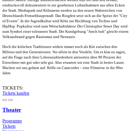
eindrucksvoll dokumentiert in nie gesehenen Luftaufnahmen aus allen Ecken
der Stadt. Mediapark und Kölnarena werden zu den neuen Wahrzeichen von
Deutschlands Fernsehhauptstadt. Das Ringfest setzt sich an die Spitze der "City
of Events".
In der Jugendkultur wird Köln zur Hochburg von Techno und
HipHop.
Popkultur wird zum Wirtschaftsfaktor.
Der Christopher Street Day wird
zum Symbol einer toleranten Stadt. Die Kundgebung "Arsch huh" gleicht einem
Volksaufstand gegen Rassismus und Neonazis.
Doch die kölschen Traditionen wirken immer noch als Kitt zwischen den
Milieus und den Generationen. Vor allem in den Veedeln. Um es klar zu sagen,
auf die Frage nach ihrer Lebenszufriedenheit antworten über 90 Prozent der
Einwohner mit gut oder sehr gut. Also erwarten wir eine Stadt in bester Laune.
Machen wir uns gefasst auf: Kölle on Camcorder – eine Filmreise in die 90er
Jahre.
TICKETS:
Tickets kaufen
Theater
Programm
Tickets