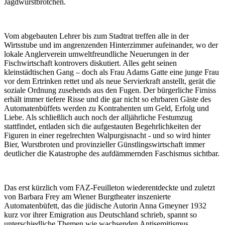
Jagdwurstbrötchen.
Vom abgebauten Lehrer bis zum Stadtrat treffen alle in der
Wirtsstube und im angrenzenden Hinterzimmer aufeinander, wo der
lokale Anglerverein umweltfreundliche Neuerungen in der
Fischwirtschaft kontrovers diskutiert. Alles geht seinen
kleinstädtischen Gang – doch als Frau Adams Gatte eine junge Frau
vor dem Ertrinken rettet und als neue Servierkraft anstellt, gerät die
soziale Ordnung zusehends aus den Fugen. Der bürgerliche Firniss
erhält immer tiefere Risse und die gar nicht so ehrbaren Gäste des
Automatenbüffets werden zu Kontrahenten um Geld, Erfolg und
Liebe. Als schließlich auch noch der alljährliche Festumzug
stattfindet, entladen sich die aufgestauten Begehrlichkeiten der
Figuren in einer regelrechten Walpurgisnacht - und so wird hinter
Bier, Wurstbroten und provinzieller Günstlingswirtschaft immer
deutlicher die Katastrophe des aufdämmernden Faschismus sichtbar.
Das erst kürzlich vom FAZ-Feuilleton wiederentdeckte und zuletzt
von Barbara Frey am Wiener Burgtheater inszenierte
Automatenbüfett, das die jüdische Autorin Anna Gmeyner 1932
kurz vor ihrer Emigration aus Deutschland schrieb, spannt so
unterschiedliche Themen wie wachsenden Antisemitismus,