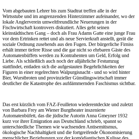
Vom abgebauten Lehrer bis zum Stadtrat treffen alle in der
Wirtsstube und im angrenzenden Hinterzimmer aufeinander, wo der
lokale Anglerverein umweltfreundliche Neuerungen in der
Fischwirtschaft kontrovers diskutiert. Alles geht seinen
kleinstädtischen Gang – doch als Frau Adams Gatte eine junge Frau
vor dem Ertrinken rettet und als neue Servierkraft anstellt, gerät die
soziale Ordnung zusehends aus den Fugen. Der bürgerliche Firniss
erhält immer tiefere Risse und die gar nicht so ehrbaren Gäste des
Automatenbüffets werden zu Kontrahenten um Geld, Erfolg und
Liebe. Als schließlich auch noch der alljährliche Festumzug
stattfindet, entladen sich die aufgestauten Begehrlichkeiten der
Figuren in einer regelrechten Walpurgisnacht - und so wird hinter
Bier, Wurstbroten und provinzieller Günstlingswirtschaft immer
deutlicher die Katastrophe des aufdämmernden Faschismus sichtbar.
Das erst kürzlich vom FAZ-Feuilleton wiederentdeckte und zuletzt
von Barbara Frey am Wiener Burgtheater inszenierte
Automatenbüfett, das die jüdische Autorin Anna Gmeyner 1932
kurz vor ihrer Emigration aus Deutschland schrieb, spannt so
unterschiedliche Themen wie wachsenden Antisemitismus,
ökologische Nachhaltigkeit und die fortgreifende Ökonomisierung
menschlicher Beziehungen vor der komödiantischen Kulisse des