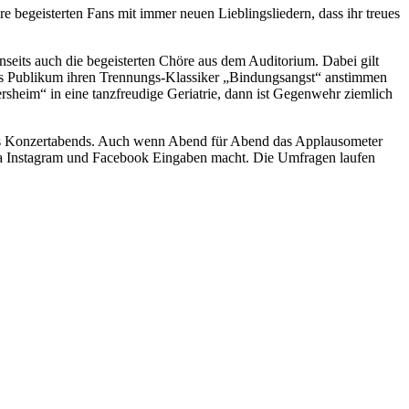
e begeisterten Fans mit immer neuen Lieblingsliedern, dass ihr treues
nseits auch die begeisterten Chöre aus dem Auditorium. Dabei gilt
 das Publikum ihren Trennungs-Klassiker „Bindungsangst“ anstimmen
sheim“ in eine tanzfreudige Geriatrie, dann ist Gegenwehr ziemlich
ng des Konzertabends. Auch wenn Abend für Abend das Applausometer
ia Instagram und Facebook Eingaben macht. Die Umfragen laufen