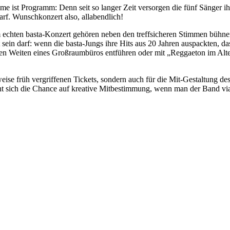
e ist Programm: Denn seit so langer Zeit versorgen die fünf Sänger ihr
darf. Wunschkonzert also, allabendlich!
nem echten basta-Konzert gehören neben den treffsicheren Stimmen bühne
 sein darf: wenn die basta-Jungs ihre Hits aus 20 Jahren auspackten,
hen Weiten eines Großraumbüros entführen oder mit „Reggaeton im Alter
herweise früh vergriffenen Tickets, sondern auch für die Mit-Gestaltu
ht sich die Chance auf kreative Mitbestimmung, wenn man der Band v