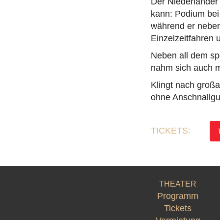
Der Niederländer 
kann: Podium bei 
während er neben
Einzelzeitfahren 
Neben all dem spo
nahm sich auch ma
Klingt nach großa
ohne Anschnallgur
TICKETS:
THEATER
Programm
Tickets