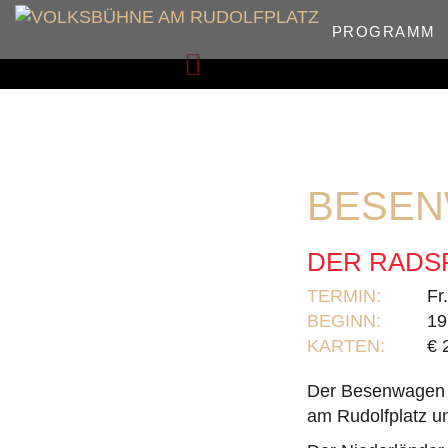
PROGRAMM
Zurück
BESE
DER RADSP
TERMIN:
Fr
BEGINN:
19
KARTEN:
€ 
Der Besenwagen i
am Rudolfplatz u