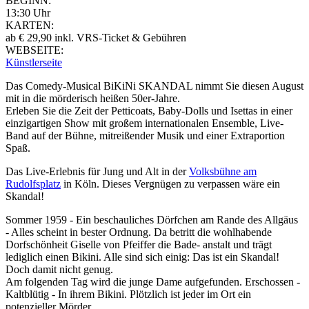
BEGINN:
13:30 Uhr
KARTEN:
ab € 29,90 inkl. VRS-Ticket & Gebühren
WEBSEITE:
Künstlerseite
Das Comedy-Musical BiKiNi SKANDAL nimmt Sie diesen August
mit in die mörderisch heißen 50er-Jahre.
Erleben Sie die Zeit der Petticoats, Baby-Dolls und Isettas in einer
einzigartigen Show mit großem internationalen Ensemble, Live-
Band auf der Bühne, mitreißender Musik und einer Extraportion
Spaß.
Das Live-Erlebnis für Jung und Alt in der
Volksbühne am
Rudolfsplatz
in Köln. Dieses Vergnügen zu verpassen wäre ein
Skandal!
Sommer 1959 - Ein beschauliches Dörfchen am Rande des Allgäus
- Alles scheint in bester Ordnung. Da betritt die wohlhabende
Dorfschönheit Giselle von Pfeiffer die Bade- anstalt und trägt
lediglich einen Bikini. Alle sind sich einig: Das ist ein Skandal!
Doch damit nicht genug.
Am folgenden Tag wird die junge Dame aufgefunden. Erschossen -
Kaltblütig - In ihrem Bikini. Plötzlich ist jeder im Ort ein
potenzieller Mörder.