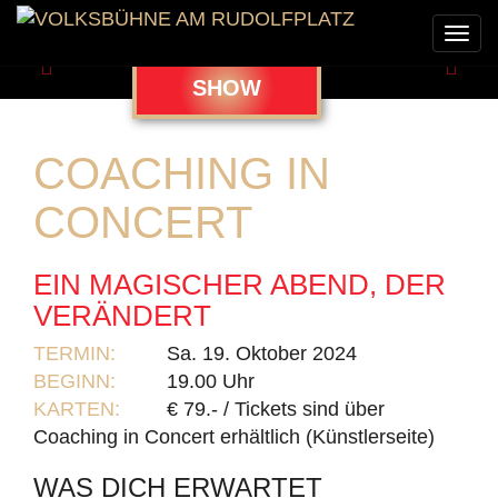
Togg
navi
Zurück
Weit
SHOW
COACHING IN
CONCERT
EIN MAGISCHER ABEND, DER
VERÄNDERT
TERMIN:
Sa. 19. Oktober 2024
BEGINN:
19.00 Uhr
KARTEN:
€ 79.- / Tickets sind über
Coaching in Concert erhältlich (Künstlerseite)
WAS DICH ERWARTET