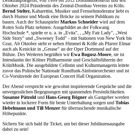
Denkmalpflegerin, von 1999 bis 2012 Dombaumeisterin und seit
Oktober 2024 Präsidentin des Zentral-Dombau Vereins zu Köln.
Bernd Stelter,
Kabarettist, Musiker und Fernsehmoderator liebt es
durch Humor und Musik eine Brücke zu seinem Publikum zu
bauen. Auch der Schauspieler
Markus Schneider
wird auf dem
Roten Sofa Platz nehmen: Ausgebildet an der Folkwang
Hochschule *, spielte er u. a. in „Evita", , „My Fair Lady", „West
Side Story" und „Sweeney Todd" - mit Stationen von New York bis
Graz. Ab Oktober steht er neben Himmel & Kölle als Pfarrer Elmar
auch als Kenickie in „Grease" an der Oper Dortmund auf der
Bühne. Des Weiteren begrüßen wir
Ewa Bogusz-Moore
, sie ist
Intendantin der Kölner Philharmonie und Geschäftsführerin der
KölnMusik. Die ausgebildete Cellistin und Kulturmanagerin leitete
zuvor das Polnische Nationale Rundfunk-Sinfonieorchester und ist
Co-Vorsitzende der European Concert Hall Organization.
Der Abend verspricht wie gewohnt inspirierende Gespräche und die
unvergesslichen Begegnungen mit spannenden Persönlichkeiten.
Susanne Pätzold
und
Hans-Georg Bögner
als Gastgeber werden
wieder in lockerer Form für beste Unterhaltung sorgen und
Tobias
Hebelmann und Till Menzer
für überraschende musikalische
Höhepunkte.
Sichern Sie sich bald ihr Ticket, um bei dieser Jubiläumsausgabe
dabei zu sein!