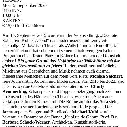
TERMIN:
Mo. 15. September 2025
BEGINN:
19.00 Uhr
KARTEN:
€ 15,00 inkl. Gebühren
Am 15. September 2015 wurde mit der Veranstaltung: „Das rote
Sofa – ein Kölner Abend“ das modernisierte und renovierte
ehemalige Millowitsch-Theater als „Volksbühne am Rudolfplatz“
neu eröffnet und hat seitdem mit seinem attraktiven, gemischten
Programm einen festen Platz im Kölner Kulturleben der Domstadt
erobert!
Ein guter Grund das 10-jährige der Volksbühne mit der
gleichen
Veranstaltung zu feiern!
In der bewährter und beliebten
Mischung aus Gesprächen und Musik nehmen auch diesmal
interessante Menschen auf dem roten Sofa Platz:
Monika Salchert,
freie Journalistin, Autorin und Moderatorin. Von 2015 bis 2022, also
8 Jahre, war sie Co-Moderatorin des roten Sofas.
Charly
Kemmerling,
Schauspieler und Puppenspieler ging nach 38 Jahren
im Ensemble des Hänneschen-Theaters, wo er den Speimanes
verkörperte, in den Ruhestand. Die Bühne auf der das Sofa steht,
hat auch in seiner Karriere eine besondere Rolle gespielt. Der
Jazztrompeter, Sänger und Bandleader
Michael Kuhl
wurde
bekannt als Frontmann der Band: „Kuhl un de Gäng“.
Prof. Dr.
Barbara Schock-Werner,
Architektin, Kunsthistorikerin,