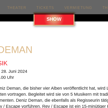
THEATER
TICKETS
VERMIETUNG
T
SHOW
 DEMAN
SIK
. 28. Juni 2024
.00 Uhr
iz Deman, die bisher vier Alben veröffentlicht hat, wird 
en vortragen. Begleitet wird sie von 5 Musikern mit tradi
menten. Deniz Deman, die ebenfalls als Regisseurin tätig 
 / Escape vorführen. Rev / Escape ist ein 15-minütiger 