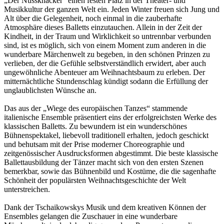
„Der Nussknacker“ einen festen Platz in der Theater- und
Musikkultur der ganzen Welt ein. Jeden Winter freuen sich Jung und
Alt über die Gelegenheit, noch einmal in die zauberhafte
Atmosphäre dieses Balletts einzutauchen. Allein in der Zeit der
Kindheit, in der Traum und Wirklichkeit so untrennbar verbunden
sind, ist es möglich, sich von einem Moment zum anderen in die
wunderbare Märchenwelt zu begeben, in den schönen Prinzen zu
verlieben, der die Gefühle selbstverständlich erwidert, aber auch
ungewöhnliche Abenteuer am Weihnachtsbaum zu erleben. Der
mitternächtliche Stundenschlag kündigt sodann die Erfüllung der
unglaublichsten Wünsche an.
Das aus der „Wiege des europäischen Tanzes“ stammende
italienische Ensemble präsentiert eins der erfolgreichsten Werke des
klassischen Balletts. Zu bewundern ist ein wunderschönes
Bühnenspektakel, liebevoll traditionell erhalten, jedoch geschickt
und behutsam mit der Prise moderner Choreographie und
zeitgenössischer Ausdrucksformen abgestimmt. Die beste klassische
Ballettausbildung der Tänzer macht sich von den ersten Szenen
bemerkbar, sowie das Bühnenbild und Kostüme, die die sagenhafte
Schönheit der populärsten Weihnachtsgeschichte der Welt
unterstreichen.
Dank der Tschaikowskys Musik und dem kreativen Können der
Ensembles gelangen die Zuschauer in eine wunderbare