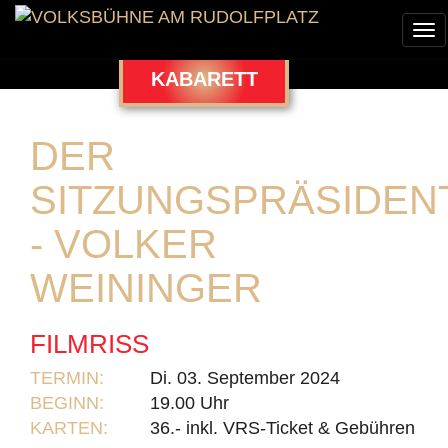
To
nav
KABARETT
DER
SITZUNGSPRÄSIDEN
- VOLKER
WEININGER
FILMRISS
TERMIN:
Di. 03. September 2024
BEGINN:
19.00 Uhr
KARTEN:
36.- inkl. VRS-Ticket & Gebühren