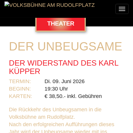
Togg
navi
THEATER
DER UNBEUGSAME
DER WIDERSTAND DES KARL
KÜPPER
TERMIN:
Di. 09. Juni 2026
BEGINN:
19:30 Uhr
KARTEN:
€ 38,50.- inkl. Gebühren
Die Rückkehr des Unbeugsamen in die
Volksbühne am Rudolfplatz.
Nach den erfolgreichen Aufführungen dieses
Jahr wird der Unbeugsame wieder mit ins