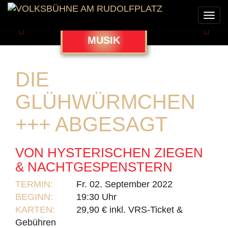
Togg
navi
Zurück
Weit
MUSIK
DIE
GLÜHWÜRMCHEN
+++ ABGESAGT
VON HYSTERISCHEN ZIEGEN
& NACHTGESPENSTERN
TERMIN:
Fr. 02. September 2022
BEGINN:
19:30 Uhr
KARTEN:
29,90 € inkl. VRS-Ticket &
Gebühren