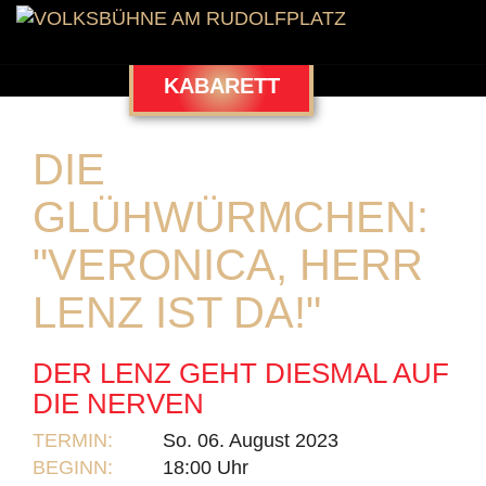
KABARETT
DIE
GLÜHWÜRMCHEN:
"VERONICA, HERR
LENZ IST DA!"
DER LENZ GEHT DIESMAL AUF
DIE NERVEN
TERMIN:
So. 06. August 2023
BEGINN:
18:00 Uhr