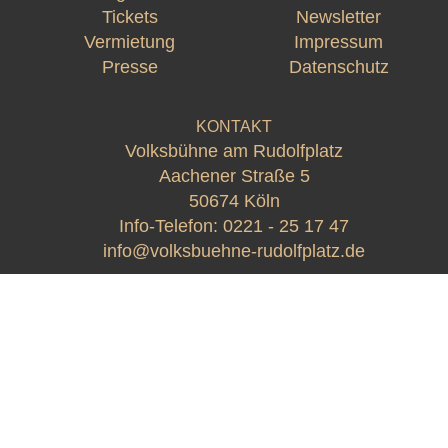
Tickets
Newsletter
Vermietung
Impressum
Presse
Datenschutz
KONTAKT
Volksbühne am Rudolfplatz
Aachener Straße 5
50674 Köln
Info-Telefon:
0221 - 25 17 47
info@volksbuehne-rudolfplatz.de