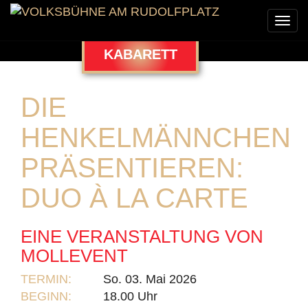
Togg
navi
KABARETT
DIE
HENKELMÄNNCHEN
PRÄSENTIEREN:
DUO À LA CARTE
EINE VERANSTALTUNG VON
MOLLEVENT
TERMIN:
So. 03. Mai 2026
BEGINN:
18.00 Uhr