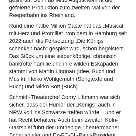
gestartet: Denn ab Mitte August kommt die
gefeierte Produktion zum zweiten Mal von der
Reeperbahn ins Rheinland.
Rund eine halbe Million Gäste hat das „Musical
mit Herz und Promille“, von dem in Hamburg seit
2022 auch die Fortsetzung „Die Königs
schenken nach“ gespielt wird, schon begeistert.
Das Stück um eine siebenköpfige, chronisch
bankrotte Familie und ihre wilden Eskapaden
stammt von Martin Lingnau (Idee, Buch und
Musik), Heiko Wohlgemuth (Songtexte und
Buch) und Mirko Bott (Buch).
Schmidt-Theaterchef Corny Littmann war sich
sicher, dass der Humor der „Königs“ auch in
NRW voll ins Schwarze treffen würde – und er
hat Recht behalten. Auch beim zweiten Köln-
Gastspiel führt der umtriebige Theatermacher,
Schauspieler und Ex-FC-St.-Pauli-Präsident