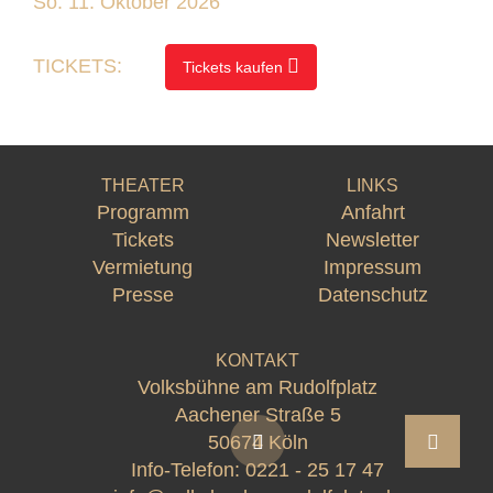
So. 11. Oktober 2026
TICKETS:
Tickets kaufen
THEATER
LINKS
Programm
Anfahrt
Tickets
Newsletter
Vermietung
Impressum
Presse
Datenschutz
KONTAKT
Volksbühne am Rudolfplatz
Aachener Straße 5
50674 Köln
Info-Telefon:
0221 - 25 17 47