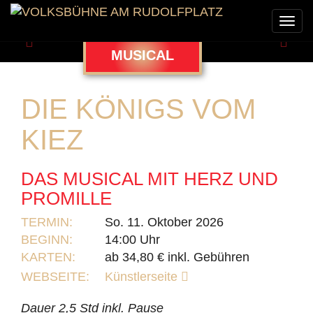
Togg
navi
Zurück
Weit
MUSICAL
DIE KÖNIGS VOM
KIEZ
DAS MUSICAL MIT HERZ UND
PROMILLE
TERMIN:
So. 11. Oktober 2026
BEGINN:
14:00 Uhr
KARTEN:
ab 34,80 € inkl. Gebühren
WEBSEITE:
Künstlerseite
Dauer 2,5 Std inkl. Pause