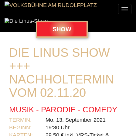
Togg
navi
SHOW
DIE LINUS SHOW
+++
NACHHOLTERMIN
VOM 02.11.20
MUSIK - PARODIE - COMEDY
TERMIN:
Mo. 13. September 2021
BEGINN:
19:30 Uhr
KARTEN:
29,50 € inkl. VRS-Ticket &