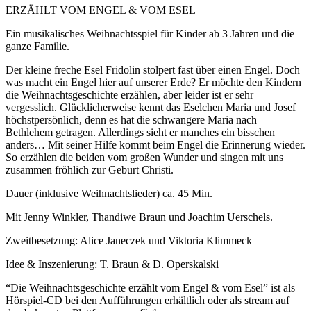
ERZÄHLT VOM ENGEL & VOM ESEL
Ein musikalisches Weihnachtsspiel für Kinder ab 3 Jahren und die
ganze Familie.
Der kleine freche Esel Fridolin stolpert fast über einen Engel. Doch
was macht ein Engel hier auf unserer Erde? Er möchte den Kindern
die Weihnachtsgeschichte erzählen, aber leider ist er sehr
vergesslich. Glücklicherweise kennt das Eselchen Maria und Josef
höchstpersönlich, denn es hat die schwangere Maria nach
Bethlehem getragen. Allerdings sieht er manches ein bisschen
anders… Mit seiner Hilfe kommt beim Engel die Erinnerung wieder.
So erzählen die beiden vom großen Wunder und singen mit uns
zusammen fröhlich zur Geburt Christi.
Dauer (inklusive Weihnachtslieder) ca. 45 Min.
Mit Jenny Winkler, Thandiwe Braun und Joachim Uerschels.
Zweitbesetzung: Alice Janeczek und Viktoria Klimmeck
Idee & Inszenierung: T. Braun & D. Operskalski
“Die Weihnachtsgeschichte erzählt vom Engel & vom Esel” ist als
Hörspiel-CD bei den Aufführungen erhältlich oder als stream auf