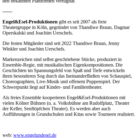
den bekannten Plattformen verfügbar.
——
Engel&Esel-Produktionen
gibt es seit 2007 als freie
Theatergruppe in Köln, gegründet von Thandiwe Braun, Dagmar
Operskalski und Joachim Uerschels.
Die festen Mitglieder sind seit 2022 Thandiwe Braun, Jenny
Winkler und Joachim Uerschels.
Markenzeichen sind selbst geschriebene Stücke, produziert in
Ensemble-Regie, mit musikalischen Eigenkompositionen. Die
Geschichten im Spannungsfeld von Spaß und Tiefe entwickeln
ihren besonderen Sog durch das Ineinanderfließen von Schauspiel,
Choreographien, Live-Musik und offenem Puppenspiel. Der
Schwerpunkt liegt auf Kinder- und Familientheater.
Als freies Ensemble kooperieren Engel&Esel-Produktionen mit
vielen Kölner Bühnen (u. a. Volksbühne am Rudolfplatz, Theater
der Keller, Senftöpfchen Theater). Es werden aber auch
Aufführungen in Grundschulen und Kitas sowie Tourneen realisiert.
web:
www.engelundesel.de