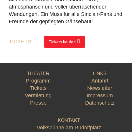
atmosphärisch und voller überraschender
Wendungen. Ein Muss für alle Sinclair-Fans und
Freunde der gepflegten Gänsehaut!
TICKETS:
Tickets kaufen
THEATER
LINKS
Programm
Anfahrt
Tickets
Newsletter
Vermietung
Impressum
Presse
Datenschutz
KONTAKT
Volksbühne am Rudolfplatz