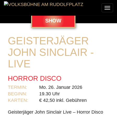
Togg
navi
SHOW
GEISTERJÄGER
JOHN SINCLAIR -
LIVE
HORROR DISCO
TERMIN:
Mo. 26. Januar 2026
BEGINN:
19.30 Uhr
KARTEN:
€ 42,50 inkl. Gebühren
Geisterjäger John Sinclair Live – Horror Disco