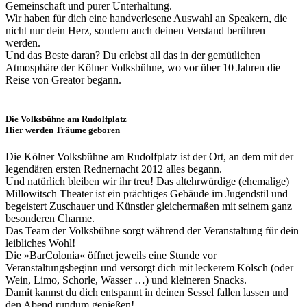
Gemeinschaft und purer Unterhaltung.
Wir haben für dich eine handverlesene Auswahl an Speakern, die
nicht nur dein Herz, sondern auch deinen Verstand berühren
werden.
Und das Beste daran? Du erlebst all das in der gemütlichen
Atmosphäre der Kölner Volksbühne, wo vor über 10 Jahren die
Reise von Greator begann.
Die Volksbühne am Rudolfplatz
Hier werden Träume geboren
Die Kölner Volksbühne am Rudolfplatz ist der Ort, an dem mit der
legendären ersten Rednernacht 2012 alles begann.
Und natürlich bleiben wir ihr treu! Das altehrwürdige (ehemalige)
Millowitsch Theater ist ein prächtiges Gebäude im Jugendstil und
begeistert Zuschauer und Künstler gleichermaßen mit seinem ganz
besonderen Charme.
Das Team der Volksbühne sorgt während der Veranstaltung für dein
leibliches Wohl!
Die »BarColonia« öffnet jeweils eine Stunde vor
Veranstaltungsbeginn und versorgt dich mit leckerem Kölsch (oder
Wein, Limo, Schorle, Wasser …) und kleineren Snacks.
Damit kannst du dich entspannt in deinen Sessel fallen lassen und
den Abend rundum genießen!