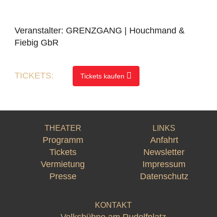
Veranstalter: GRENZGANG | Houchmand &
Fiebig GbR
TICKETS:
Tickets kaufen
THEATER
LINKS
Programm
Anfahrt
Tickets
Newsletter
Vermietung
Impressum
Presse
Datenschutz
KONTAKT