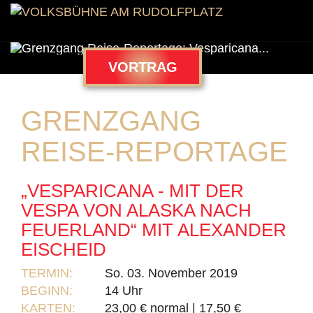
VORTRAG
GRENZGANG
REISE-REPORTAGE
„VESPARICANA - MIT DER
VESPA VON ALASKA NACH
FEUERLAND“ MIT ALEXANDER
EISCHEID
TERMIN:
So. 03. November 2019
BEGINN:
14 Uhr
KARTEN:
23,00 € normal | 17,50 €