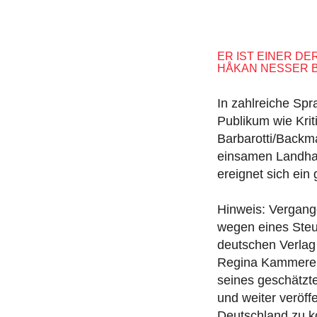
ER IST EINER D
HÅKAN NESSER B
In zahlreiche Spr
Publikum wie Krit
Barbarotti/Backma
einsamen Landhaus
ereignet sich ei
Hinweis: Vergan
wegen eines Steu
deutschen Verlag 
Regina Kammerer, 
seines geschätzten
und weiter veröff
Deutschland zu k