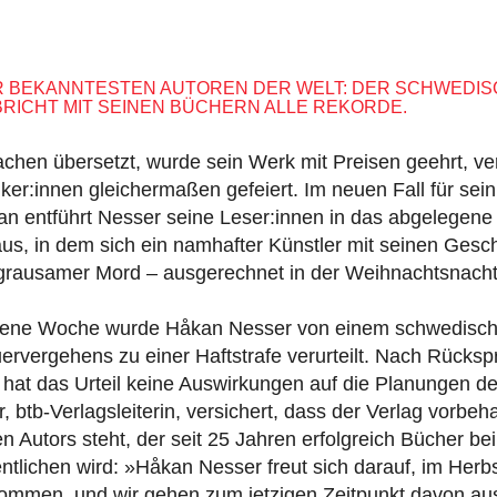
ER BEKANNTESTEN AUTOREN DER WELT: DER SCHWEDIS
RICHT MIT SEINEN BÜCHERN ALLE REKORDE.
achen übersetzt, wurde sein Werk mit Preisen geehrt, ve
iker:innen gleichermaßen gefeiert. Im neuen Fall für sein
n entführt Nesser seine Leser:innen in das abgelegene 
, in dem sich ein namhafter Künstler mit seinen Geschwi
n grausamer Mord – ausgerechnet in der Weihnachtsnacht
gene Woche wurde Håkan Nesser von einem schwedisch
ervergehens zu einer Haftstrafe verurteilt. Nach Rücks
hat das Urteil keine Auswirkungen auf die Planungen de
btb-Verlagsleiterin, versichert, dass der Verlag vorbeha
 Autors steht, der seit 25 Jahren erfolgreich Bücher bei 
entlichen wird: »Håkan Nesser freut sich darauf, im Herb
ommen, und wir gehen zum jetzigen Zeitpunkt davon aus