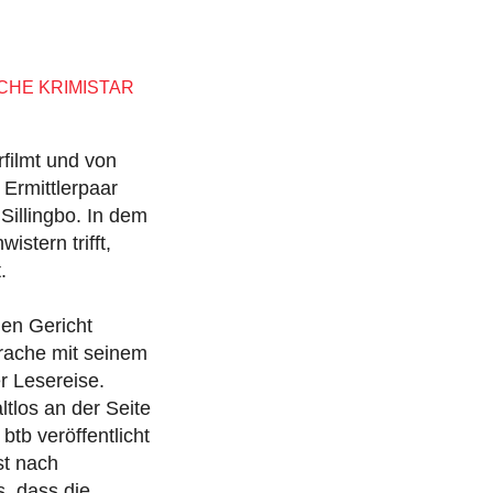
CHE KRIMISTAR
rfilmt und von
 Ermittlerpaar
Sillingbo. In dem
stern trifft,
.
en Gericht
prache mit seinem
r Lesereise.
ltlos an der Seite
btb veröffentlicht
st nach
, dass die