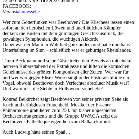
22,00 € inkl. VRS-Ticket & Gebühren
FACEBOOK:
Veranstaltungsseite
Wer zum Götterfunken war Beethoven? Die Klischees lassen einen
sofort an den heroischen Löwen und unerbittlichen Kämpfer
denken: die Büsten mit dem grimmigen Gesichtsausdruck, die
gewaltigen Symphonien, die wuchtigen Akkorde.
Dabei war der Mann in Wahrheit ganz anders und hatte durchaus
Unterhaltung im Sinn – schließlich war er gebürtiger Rheinländer.
Timm Beckmann und seine Gäste treten den Beweis an mit einem
heiteren Kabarettabend der Extraklasse und lüften die komischen
Geheimnisse des größten Komponisten aller Zeiten: Wer war für
und wer war gegen Elise? Wieso singt in der Pastoralsinfonie ein
Vogel, obwohl Beethoven doch Verfechter absoluter Musik war?
Und warum ist die Siebte in Hollywood so beliebt?
Konrad Beikircher zeigt Beethoven von seiner privaten Seite als
Koch und erfolglosen Frauenheld. Musiker der Essener
Philharmonie gratulieren zum 250. mit bisher ungespielten
Orchesterarrangements und die Gruppe UWAGA zeigt das
Beethovens Pathéthique eigentlich vom Balkan kommt.
Auch Ludwig hätte seinen Spaß…