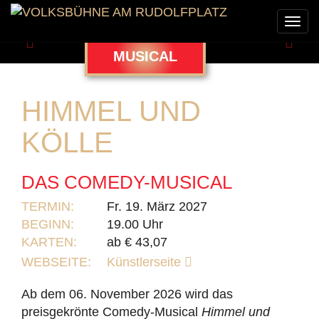
Togg
navi
Zurück
Weit
MUSICAL
HIMMEL UND
KÖLLE
DAS COMEDY-MUSICAL
TERMIN:
Fr. 19. März 2027
BEGINN:
19.00 Uhr
KARTEN:
ab € 43,07
WEBSEITE:
Künstlerseite
Ab dem 06. November 2026 wird das
preisgekrönte Comedy-Musical
Himmel und