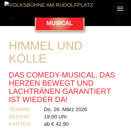
Togg
navi
Zurück
Weit
MUSICAL
HIMMEL UND
KÖLLE
DAS COMEDY-MUSICAL, DAS
HERZEN BEWEGT UND
LACHTRÄNEN GARANTIERT
IST WIEDER DA!
TERMIN:
Do. 26. März 2026
BEGINN:
19.00 Uhr
KARTEN:
ab € 42,90