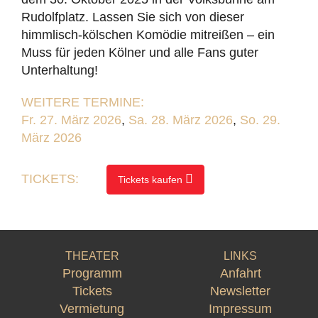
Rudolfplatz. Lassen Sie sich von dieser
himmlisch-kölschen Komödie mitreißen – ein
Muss für jeden Kölner und alle Fans guter
Unterhaltung!
WEITERE TERMINE:
Fr. 27. März 2026
,
Sa. 28. März 2026
,
So. 29.
März 2026
TICKETS:
Tickets kaufen
THEATER
LINKS
Programm
Anfahrt
Tickets
Newsletter
Vermietung
Impressum