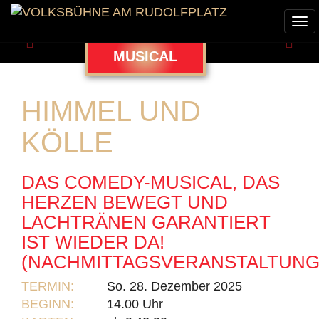
Tog
nav
Zurück
Weit
MUSICAL
HIMMEL UND
KÖLLE
DAS COMEDY-MUSICAL, DAS
HERZEN BEWEGT UND
LACHTRÄNEN GARANTIERT
IST WIEDER DA!
(NACHMITTAGSVERANSTALTUNG
TERMIN:
So. 28. Dezember 2025
BEGINN:
14.00 Uhr