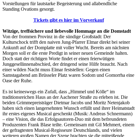
Vorstellungen für lautstarke Begeisterung und allabendliche
Standing Ovations gesorgt.
Tickets gibt es hier im Vorverkauf
Witzige, treffsichere und liebevolle Hommage an die Domstadt
Von der frommen Provinz in die sündige Großstadt: Der
Kulturschock trifft den naiven Jung-Pfarrer Elmar direkt bei seiner
Ankunft auf der Domplatte mit voller Wucht. Bereits am nächsten
Morgen soll er die erste Predigt in seiner neuen Gemeinde halten.
Doch statt der richtigen Worte findet er einen feierwütigen
Junggesellinnenabschied, der dringend seine Hilfe braucht. Nach
einer wilden Nacht muss Elmar feststellen: Gegen einen
Samstagabend am Brüsseler Platz waren Sodom und Gomorrha eine
Oase der Ruhe.
Es ist keineswegs ein Zufall, dass „Himmel und Kölle“ im
traditionsreichen Haus an der Aachener Straße zu erleben ist. Die
beiden Grimmepreisträger Dietmar Jacobs und Moritz Netenjakob
haben sich einen langersehnten Wunsch erfüllt und ihrer Heimatstadt
ihr erstes eigenes Musical geschenkt (Musik: Andreas Schnermann)
– eine Vision, die das Erfolgsautoren-Duo mit dem befreundeten
Produzenten Frank Blase teilte. Gemeinsam mit Gil Mehmert, einem
der gefragtesten Musical-Regisseure Deutschlands, und vielen
weiteren großen Namen der Szene brachten sie die mitreißende