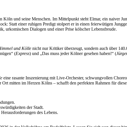
 Köln und seine Menschen. Im Mittelpunkt steht Elmar, ein naiver Jung-
ck: Statt einer ruhigen Predigt stolpert er in einen feierwütigen Jungge
ik, urkomischen Dialogen und einer Prise kölscher Lebensfreude.
Himmel und Kölle
nicht nur Kritiker überzeugt, sondern auch über 140.0
gnügen“ (
Express
) und „Das muss jeder Kölner gesehen haben!“ (
Jürge
le
eine rasante Inszenierung mit Live-Orchester, schwungvollen Choreo
 Ort mitten im Herzen Kölns – schafft den perfekten Rahmen für dieses
ndungen.
swürdigkeiten der Stadt.
e Herausforderungen des Lebens.