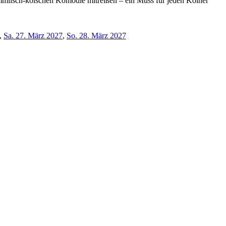
mmlisch-kölschen Komödie mitreißen – ein Muss für jeden Kölner
,
Sa. 27. März 2027
,
So. 28. März 2027