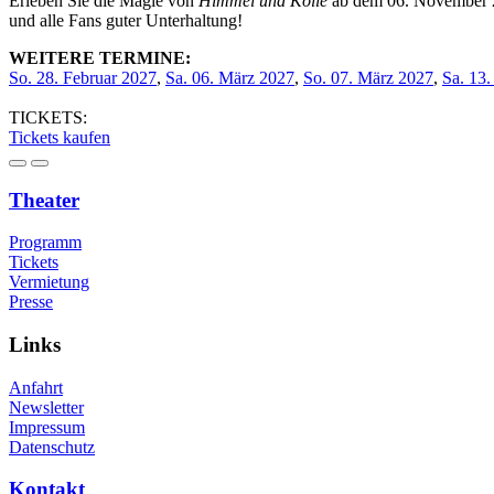
Erleben Sie die Magie von
Himmel und Kölle
ab dem 06. November 20
und alle Fans guter Unterhaltung!
WEITERE TERMINE:
So. 28. Februar 2027
,
Sa. 06. März 2027
,
So. 07. März 2027
,
Sa. 13
TICKETS:
Tickets kaufen
Theater
Programm
Tickets
Vermietung
Presse
Links
Anfahrt
Newsletter
Impressum
Datenschutz
Kontakt