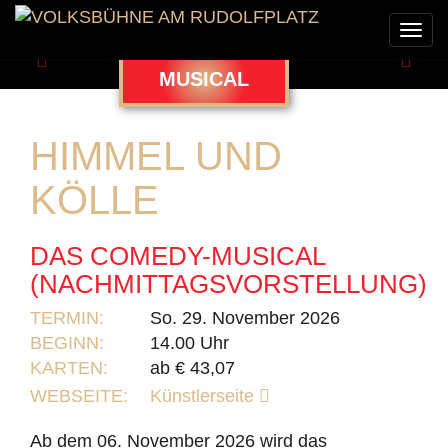
Togg
navi
Zurück
Weit
MUSICAL
HIMMEL UND
KÖLLE
DAS COMEDY-MUSICAL
(NACHMITTAGSVORSTELLUNG)
TERMIN:
So. 29. November 2026
BEGINN:
14.00 Uhr
KARTEN:
ab € 43,07
WEBSEITE:
Künstlerseite
Ab dem 06. November 2026 wird das