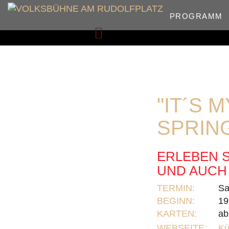
PROGRAMM
Zurück
"IT´S 
SPRIN
ERLEBEN S
UND AUCH 
TERMIN:
Sa
BEGINN:
19
KARTEN:
ab
WEBSEITE:
Kü