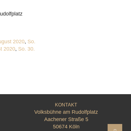
udolfplatz
ugust 2020
,
So.
st 2020
,
So. 30.
KONTAKT
Volksbühne am Rudolfplatz
Aachener Straße 5
50674 Köln