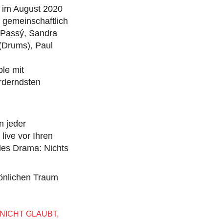
 im August 2020
 gemeinschaftlich
a Passý, Sandra
 (Drums), Paul
le mit
orderndsten
n jeder
live vor Ihren
des Drama: Nichts
önlichen Traum
 NICHT GLAUBT,