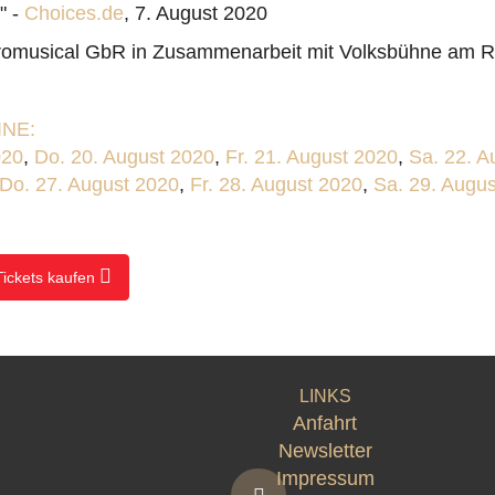
" -
Choices.de
, 7. August 2020
promusical GbR in Zusammenarbeit mit Volksbühne am R
NE:
020
,
Do. 20. August 2020
,
Fr. 21. August 2020
,
Sa. 22. A
Do. 27. August 2020
,
Fr. 28. August 2020
,
Sa. 29. Augu
Tickets kaufen
LINKS
Anfahrt
Newsletter
Impressum