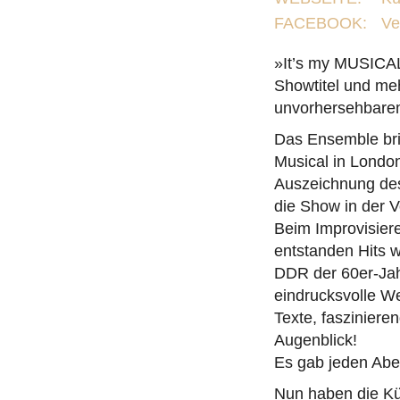
FACEBOOK:
Ve
»It’s my MUSICAL
Showtitel und me
unvorhersehbarem
Das Ensemble brin
Musical in Londo
Auszeichnung des
die Show in der 
Beim Improvisier
entstanden Hits w
DDR der 60er-Jah
eindrucksvolle W
Texte, faszinier
Augenblick!
Es gab jeden Abe
Nun haben die Kü