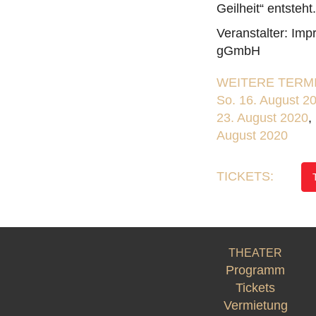
Geilheit“ entsteht.
Veranstalter: Im
gGmbH
WEITERE TERMI
So. 16. August 2
23. August 2020
,
August 2020
TICKETS:
THEATER
Programm
Tickets
Vermietung