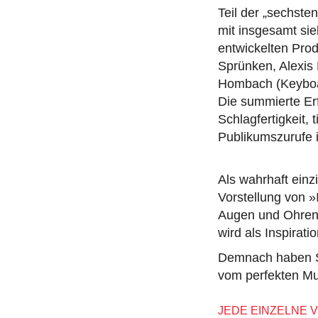
Teil der „sechst
mit insgesamt si
entwickelten Prod
Sprünken, Alexis
Hombach (Keyboar
Die summierte Er
Schlagfertigkeit,
Publikumszurufe 
Als wahrhaft einz
Vorstellung von »
Augen und Ohren 
wird als Inspirat
Demnach haben Si
vom perfekten Mus
JEDE EINZELNE V