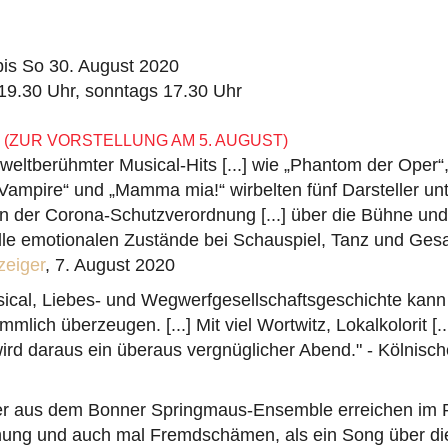
is So 30. August 2020
19.30 Uhr, sonntags 17.30 Uhr
(ZUR VORSTELLUNG AM 5. AUGUST)
 weltberühmter Musical-Hits [...] wie „Phantom der Oper“,
Vampire“ und „Mamma mia!“ wirbelten fünf Darsteller un
 der Corona-Schutzverordnung [...] über die Bühne un
lle emotionalen Zustände bei Schauspiel, Tanz und Ges
zeiger
, 7. August 2020
sical, Liebes- und Wegwerfgesellschaftsgeschichte kann
mmlich überzeugen. [...] Mit viel Wortwitz, Lokalkolorit [..
ird daraus ein überaus vergnüglicher Abend." - Kölnisc
ller aus dem Bonner Springmaus-Ensemble erreichen im 
ng und auch mal Fremdschämen, als ein Song über die