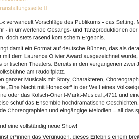
ranstaltungsseite
« verwandelt Vorschläge des Publikums - das Setting, M
hr - in umwerfende Gesangs- und Tanzproduktionen der 
, doch stets rasend komischem Ergebnis.
gt damit ein Format auf deutsche Bühnen, das als derar
n mit dem Laurence Olivier Award ausgezeichnet wurde,
 britischen Theaters. Bereits in den vergangenen zwei J
Volksbühne am Rudolfplatz.
en ganzer Musicals mit Story, Charakteren, Choreograph
ie „Eine Nacht mit Honecker“ in der Welt eines Volkseig
re oder das Kölsch-Orient-Markt-Musical „4711 und eine
eise schuf das Ensemble hochdramatische Geschichten
ende Choreographien und eingängige Melodien – all das 
nd eine vollständig neue Show!
nstler*innen das Vergnügen, dieses Erlebnis einem brei