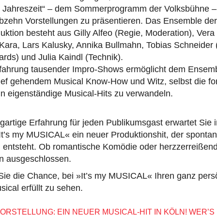
en Jahreszeit“ – dem Sommerprogramm der Volksbühne –
ebzehn Vorstellungen zu präsentieren. Das Ensemble der
uktion besteht aus Gilly Alfeo (Regie, Moderation), Ver
 Kara, Lars Kalusky, Annika Bullmahn, Tobias Schneider
ds) und Julia Kaindl (Technik).
fahrung tausender Impro-Shows ermöglicht dem Ensemb
 tief gehendem Musical Know-How und Witz, selbst die f
in eigenständige Musical-Hits zu verwandeln.
igartige Erfahrung für jeden Publikumsgast erwartet Sie i
It’s my MUSICAL« ein neuer Produktionshit, der spontan 
entsteht. Ob romantische Komödie oder herzzerreißen
ion ausgeschlossen.
e die Chance, bei »It’s my MUSICAL« Ihren ganz pers
ical erfüllt zu sehen.
ORSTELLUNG: EIN NEUER MUSICAL-HIT IN KÖLN! WER’S