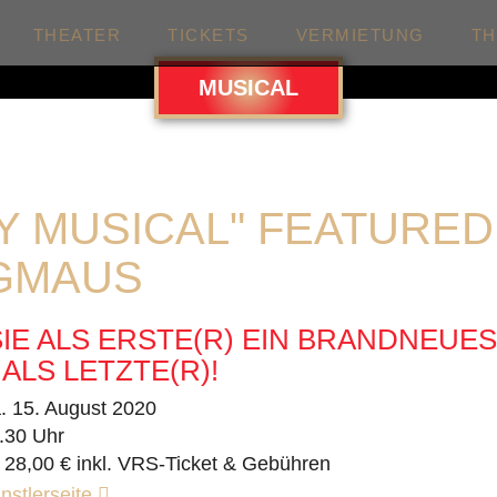
THEATER
TICKETS
VERMIETUNG
T
MUSICAL
MY MUSICAL" FEATURED
GMAUS
IE ALS ERSTE(R) EIN BRANDNEUES
ALS LETZTE(R)!
. 15. August 2020
.30 Uhr
 28,00 € inkl. VRS-Ticket & Gebühren
nstlerseite