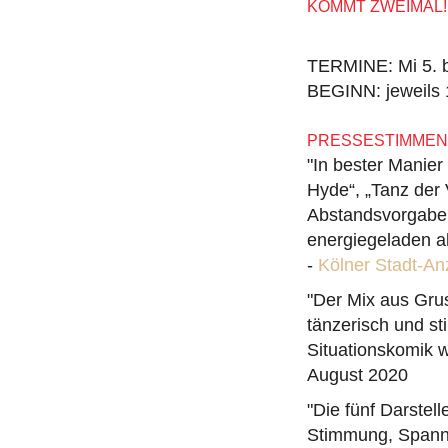
KOMMT ZWEIMAL!
TERMINE: Mi 5. b
BEGINN: jeweils 
PRESSESTIMMEN 
"In bester Manier
Hyde“, „Tanz der 
Abstandsvorgaben
energiegeladen a
-
Kölner Stadt-An
"Der Mix aus Gru
tänzerisch und sti
Situationskomik w
August 2020
"Die fünf Darste
Stimmung, Spannu