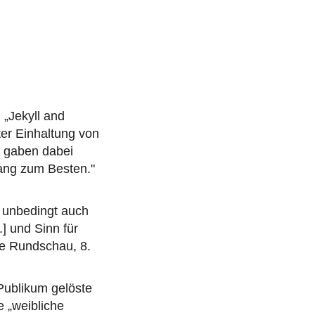
 „Jekyll and
ter Einhaltung von
d gaben dabei
ang zum Besten."
 unbedingt auch
.] und Sinn für
he Rundschau, 8.
Publikum gelöste
 „weibliche