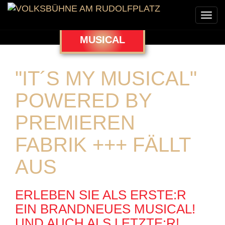
Togg
navi
MUSICAL
"IT´S MY MUSICAL"
POWERED BY
PREMIEREN
FABRIK +++ FÄLLT
AUS
ERLEBEN SIE ALS ERSTE:R
EIN BRANDNEUES MUSICAL!
UND AUCH ALS LETZTE:R!