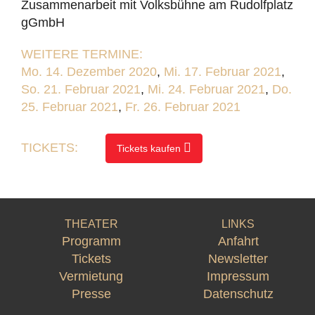
Zusammenarbeit mit Volksbühne am Rudolfplatz
gGmbH
WEITERE TERMINE:
Mo. 14. Dezember 2020
,
Mi. 17. Februar 2021
,
So. 21. Februar 2021
,
Mi. 24. Februar 2021
,
Do.
25. Februar 2021
,
Fr. 26. Februar 2021
TICKETS:
Tickets kaufen
THEATER
LINKS
Programm
Anfahrt
Tickets
Newsletter
Vermietung
Impressum
Presse
Datenschutz