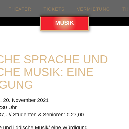
THEATER
TICKETS
VERMIETUNG
T
MUSIK
SCHE SPRACHE UND
CHE MUSIK: EINE
IGUNG
. 20. November 2021
:30 Uhr
37,- // Studenten & Senioren: € 27,00
e und jiddische Musik/ eine Würdigung