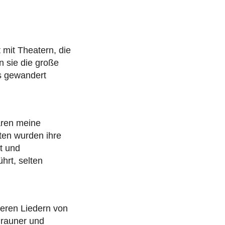
 mit Theatern, die
n sie die große
s gewandert
aren meine
ten wurden ihre
t und
hrt, selten
teren Liedern von
Brauner und