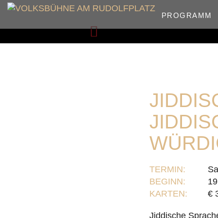
PROGRAMM
Zurück
JIDDI
JIDDIS
WÜRD
TERMIN:
Sa
BEGINN:
19
KARTEN:
€ 
Jiddische Sprach