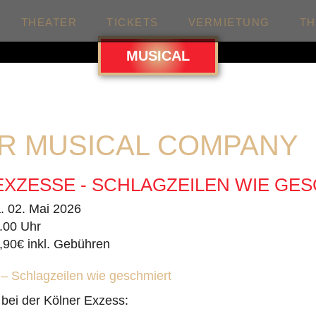
THEATER
TICKETS
VERMIETUNG
T
MUSICAL
R MUSICAL COMPANY
XZESSE - SCHLAGZEILEN WIE GE
. 02. Mai 2026
.00 Uhr
,90€ inkl. Gebühren
– Schlagzeilen wie geschmiert
bei der Kölner Exzess: