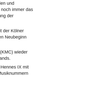
len und
n noch immer das
ung der
t der Kölner
nen Neubeginn
 (KMC) wieder
ands.
 Hennes IX mit
n Musiknummern