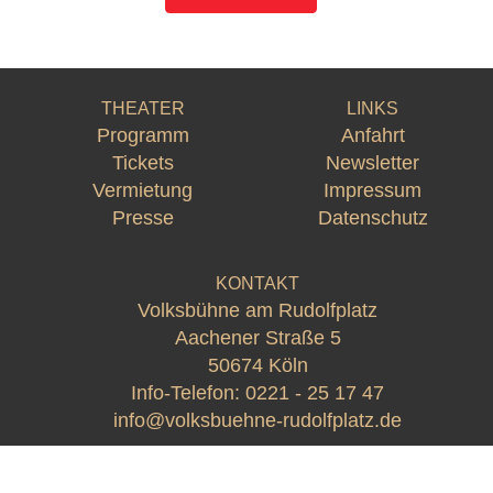
THEATER
LINKS
Programm
Anfahrt
Tickets
Newsletter
Vermietung
Impressum
Presse
Datenschutz
KONTAKT
Volksbühne am Rudolfplatz
Aachener Straße 5
50674 Köln
Info-Telefon:
0221 - 25 17 47
info@volksbuehne-rudolfplatz.de