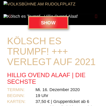
Zurück
Weit
SHOW
KÖLSCH ES
TRUMPF! +++
VERLEGT AUF 2021
HILLIG OVEND ALAAF | DIE
SECHSTE
TERMIN:
Mi. 16. Dezember 2020
BEGINN:
19 Uhr
KARTEN:
37,50 € | Gruppenticket ab 6