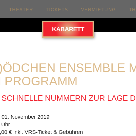
THEATER
TICKETS
VERMIETUNG
T
KABARETT
)ÖDCHEN ENSEMBLE M
M PROGRAMM
. SCHNELLE NUMMERN ZUR LAGE 
. 01. November 2019
 Uhr
,00 € inkl. VRS-Ticket & Gebühren