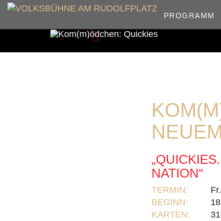
PROGRAMM
Zurück
KOM(M
NEUE
„QUICKIES
NATION“
TERMIN:
Fr
BEGINN:
18
KARTEN:
31