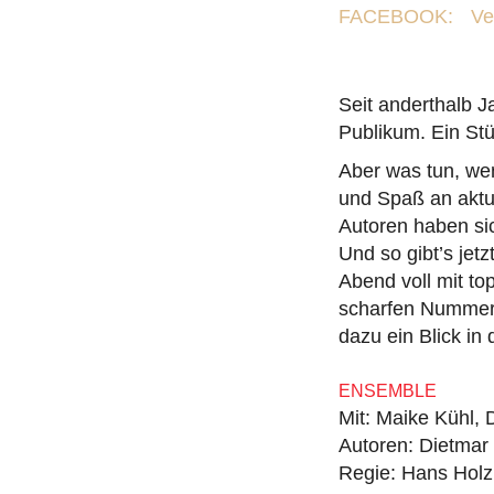
FACEBOOK:
Ve
Seit anderthalb 
Publikum. Ein St
Aber was tun, we
und Spaß an aktue
Autoren haben si
Und so gibt’s jet
Abend voll mit to
scharfen Nummern.
dazu ein Blick in
ENSEMBLE
Mit: Maike Kühl, 
Autoren: Dietmar
Regie: Hans Hol