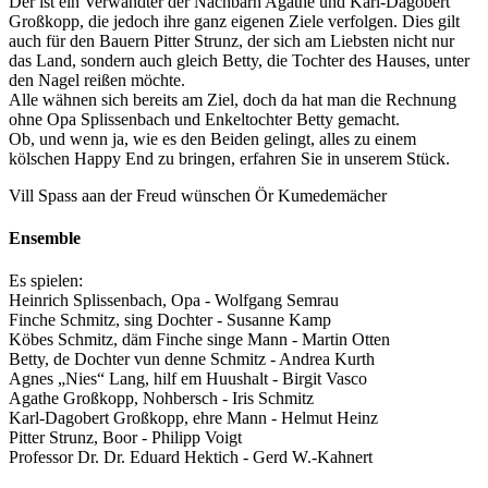
Der ist ein Verwandter der Nachbarn Agathe und Karl-Dagobert
Großkopp, die jedoch ihre ganz eigenen Ziele verfolgen. Dies gilt
auch für den Bauern Pitter Strunz, der sich am Liebsten nicht nur
das Land, sondern auch gleich Betty, die Tochter des Hauses, unter
den Nagel reißen möchte.
Alle wähnen sich bereits am Ziel, doch da hat man die Rechnung
ohne Opa Splissenbach und Enkeltochter Betty gemacht.
Ob, und wenn ja, wie es den Beiden gelingt, alles zu einem
kölschen Happy End zu bringen, erfahren Sie in unserem Stück.
Vill Spass aan der Freud wünschen Ör Kumedemächer
Ensemble
Es spielen:
Heinrich Splissenbach, Opa - Wolfgang Semrau
Finche Schmitz, sing Dochter - Susanne Kamp
Köbes Schmitz, däm Finche singe Mann - Martin Otten
Betty, de Dochter vun denne Schmitz - Andrea Kurth
Agnes „Nies“ Lang, hilf em Huushalt - Birgit Vasco
Agathe Großkopp, Nohbersch - Iris Schmitz
Karl-Dagobert Großkopp, ehre Mann - Helmut Heinz
Pitter Strunz, Boor - Philipp Voigt
Professor Dr. Dr. Eduard Hektich - Gerd W.-Kahnert