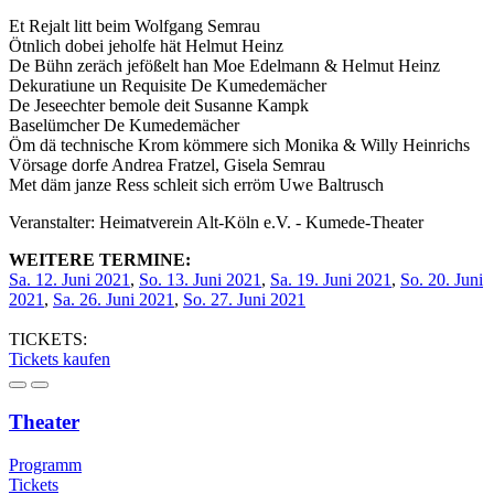
Et Rejalt litt beim Wolfgang Semrau
Ötnlich dobei jeholfe hät Helmut Heinz
De Bühn zeräch jefößelt han Moe Edelmann & Helmut Heinz
Dekuratiune un Requisite De Kumedemächer
De Jeseechter bemole deit Susanne Kampk
Baselümcher De Kumedemächer
Öm dä technische Krom kömmere sich Monika & Willy Heinrichs
Vörsage dorfe Andrea Fratzel, Gisela Semrau
Met däm janze Ress schleit sich erröm Uwe Baltrusch
Veranstalter: Heimatverein Alt-Köln e.V. - Kumede-Theater
WEITERE TERMINE:
Sa. 12. Juni 2021
,
So. 13. Juni 2021
,
Sa. 19. Juni 2021
,
So. 20. Juni
2021
,
Sa. 26. Juni 2021
,
So. 27. Juni 2021
TICKETS:
Tickets kaufen
Theater
Programm
Tickets