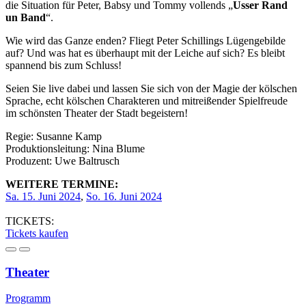
die Situation für Peter, Babsy und Tommy vollends „
Usser Rand
un Band
“.
Wie wird das Ganze enden? Fliegt Peter Schillings Lügengebilde
auf? Und was hat es überhaupt mit der Leiche auf sich? Es bleibt
spannend bis zum Schluss!
Seien Sie live dabei und lassen Sie sich von der Magie der kölschen
Sprache, echt kölschen Charakteren und mitreißender Spielfreude
im schönsten Theater der Stadt begeistern!
Regie: Susanne Kamp
Produktionsleitung: Nina Blume
Produzent: Uwe Baltrusch
WEITERE TERMINE:
Sa. 15. Juni 2024
,
So. 16. Juni 2024
TICKETS:
Tickets kaufen
Theater
Programm