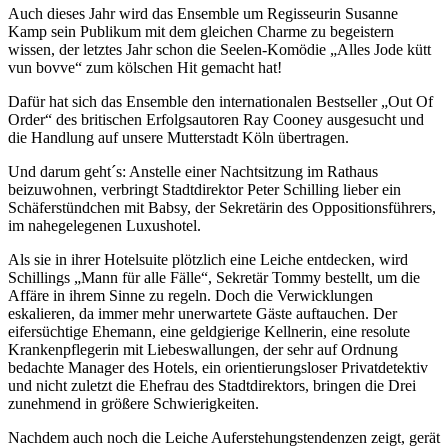
Auch dieses Jahr wird das Ensemble um Regisseurin Susanne
Kamp sein Publikum mit dem gleichen Charme zu begeistern
wissen, der letztes Jahr schon die Seelen-Komödie „Alles Jode kütt
vun bovve“ zum kölschen Hit gemacht hat!
Dafür hat sich das Ensemble den internationalen Bestseller „Out Of
Order“ des britischen Erfolgsautoren Ray Cooney ausgesucht und
die Handlung auf unsere Mutterstadt Köln übertragen.
Und darum geht´s: Anstelle einer Nachtsitzung im Rathaus
beizuwohnen, verbringt Stadtdirektor Peter Schilling lieber ein
Schäferstündchen mit Babsy, der Sekretärin des Oppositionsführers,
im nahegelegenen Luxushotel.
Als sie in ihrer Hotelsuite plötzlich eine Leiche entdecken, wird
Schillings „Mann für alle Fälle“, Sekretär Tommy bestellt, um die
Affäre in ihrem Sinne zu regeln. Doch die Verwicklungen
eskalieren, da immer mehr unerwartete Gäste auftauchen. Der
eifersüchtige Ehemann, eine geldgierige Kellnerin, eine resolute
Krankenpflegerin mit Liebeswallungen, der sehr auf Ordnung
bedachte Manager des Hotels, ein orientierungsloser Privatdetektiv
und nicht zuletzt die Ehefrau des Stadtdirektors, bringen die Drei
zunehmend in größere Schwierigkeiten.
Nachdem auch noch die Leiche Auferstehungstendenzen zeigt, gerät