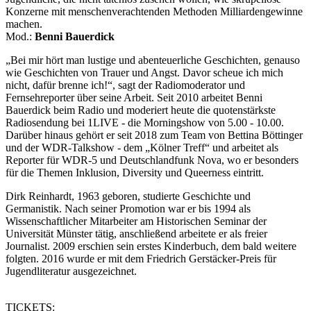
Konzerne mit menschenverachtenden Methoden Milliardengewinne
machen.
Mod.:
Benni Bauerdick
„Bei mir hört man lustige und abenteuerliche Geschichten, genauso
wie Geschichten von Trauer und Angst. Davor scheue ich mich
nicht, dafür brenne ich!“, sagt der Radiomoderator und
Fernsehreporter über seine Arbeit. Seit 2010 arbeitet Benni
Bauerdick beim Radio und moderiert heute die quotenstärkste
Radiosendung bei 1LIVE - die Morningshow von 5.00 - 10.00.
Darüber hinaus gehört er seit 2018 zum Team von Bettina Böttinger
und der WDR-Talkshow - dem „Kölner Treff“ und arbeitet als
Reporter für WDR-5 und Deutschlandfunk Nova, wo er besonders
für die Themen Inklusion, Diversity und Queerness eintritt.
Dirk Reinhardt, 1963 geboren, studierte Geschichte und
Germanistik. Nach seiner Promotion war er bis 1994 als
Wissenschaftlicher Mitarbeiter am Historischen Seminar der
Universität Münster tätig, anschließend arbeitete er als freier
Journalist. 2009 erschien sein erstes Kinderbuch, dem bald weitere
folgten. 2016 wurde er mit dem Friedrich Gerstäcker-Preis für
Jugendliteratur ausgezeichnet.
TICKETS: