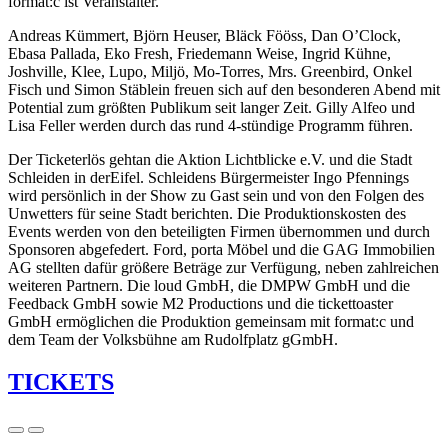
format:c ist Veranstalter.
Andreas Kümmert, Björn Heuser, Bläck Fööss, Dan O’Clock,
Ebasa Pallada, Eko Fresh, Friedemann Weise, Ingrid Kühne,
Joshville, Klee, Lupo, Miljö, Mo-Torres, Mrs. Greenbird, Onkel
Fisch und Simon Stäblein freuen sich auf den besonderen Abend mit
Potential zum größten Publikum seit langer Zeit. Gilly Alfeo und
Lisa Feller werden durch das rund 4-stündige Programm führen.
Der Ticketerlös gehtan die Aktion Lichtblicke e.V. und die Stadt
Schleiden in derEifel. Schleidens Bürgermeister Ingo Pfennings
wird persönlich in der Show zu Gast sein und von den Folgen des
Unwetters für seine Stadt berichten. Die Produktionskosten des
Events werden von den beteiligten Firmen übernommen und durch
Sponsoren abgefedert. Ford, porta Möbel und die GAG Immobilien
AG stellten dafür größere Beträge zur Verfügung, neben zahlreichen
weiteren Partnern. Die loud GmbH, die DMPW GmbH und die
Feedback GmbH sowie M2 Productions und die tickettoaster
GmbH ermöglichen die Produktion gemeinsam mit format:c und
dem Team der Volksbühne am Rudolfplatz gGmbH.
TICKETS