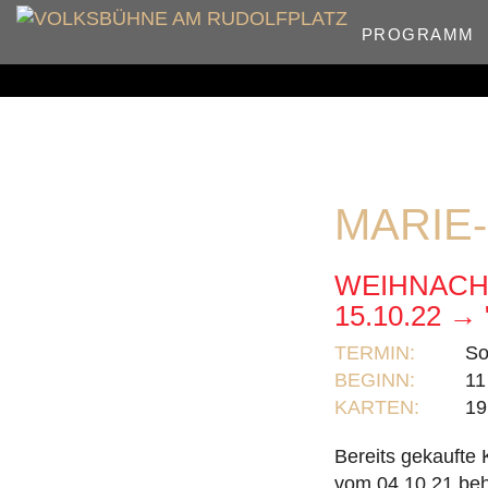
PROGRAMM
MARIE
WEIHNACHT
15.10.22 
TERMIN:
So
BEGINN:
11
KARTEN:
19
Bereits gekaufte 
vom 04.10.21 beha