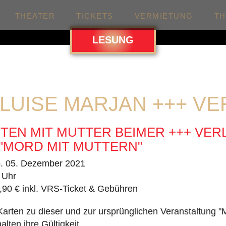
THEATER
TICKETS
VERMIETUNG
T
LESUNG
-LUISE MARJAN +++ V
EN MIT MUTTER BEIMER +++ VER
→ "MORD MIT MUTTERN"
. 05. Dezember 2021
 Uhr
,90 € inkl. VRS-Ticket & Gebühren
Karten zu dieser und zur ursprünglichen Veranstaltung "
lten ihre Gültigkeit.