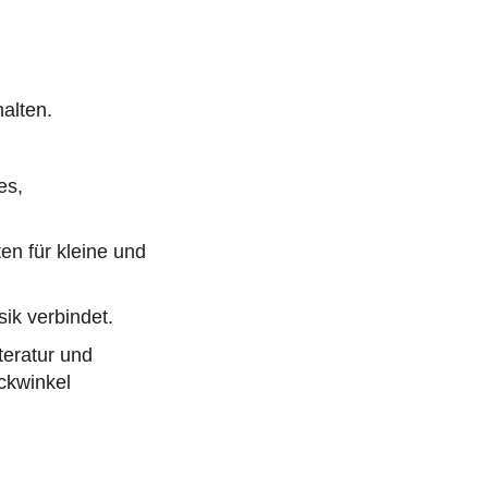
alten.
es,
en für kleine und
sik verbindet.
teratur und
ckwinkel