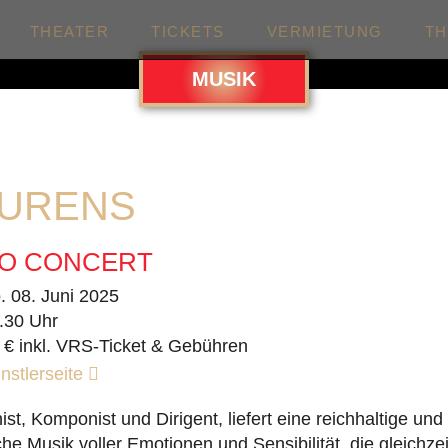
THEATER
TICKETS
VERMIETUNG
T
MUSIK
AURENS
NO CONCERT
. 08. Juni 2025
.30 Uhr
 € inkl. VRS-Ticket & Gebühren
nstlerseite
st, Komponist und Dirigent, liefert eine reichhaltige und
e Musik voller Emotionen und Sensibilität, die gleichzei