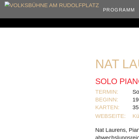
PROGRAMM
NAT L
SOLO PIA
TERMIN:
So
BEGINN:
19
KARTEN:
35
WEBSEITE:
Kü
Nat Laurens, Piani
abwechslungsreich