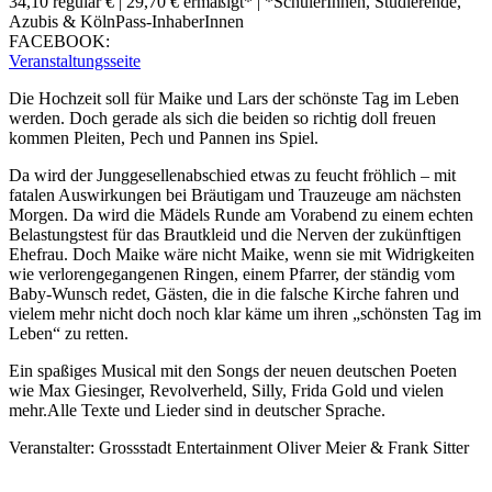
34,10 regulär € | 29,70 € ermäßigt* | *SchülerInnen, Studierende,
Azubis & KölnPass-InhaberInnen
FACEBOOK:
Veranstaltungsseite
Die Hochzeit soll für Maike und Lars der schönste Tag im Leben
werden. Doch gerade als sich die beiden so richtig doll freuen
kommen Pleiten, Pech und Pannen ins Spiel.
Da wird der Junggesellenabschied etwas zu feucht fröhlich – mit
fatalen Auswirkungen bei Bräutigam und Trauzeuge am nächsten
Morgen. Da wird die Mädels Runde am Vorabend zu einem echten
Belastungstest für das Brautkleid und die Nerven der zukünftigen
Ehefrau. Doch Maike wäre nicht Maike, wenn sie mit Widrigkeiten
wie verlorengegangenen Ringen, einem Pfarrer, der ständig vom
Baby-Wunsch redet, Gästen, die in die falsche Kirche fahren und
vielem mehr nicht doch noch klar käme um ihren „schönsten Tag im
Leben“ zu retten.
Ein spaßiges Musical mit den Songs der neuen deutschen Poeten
wie Max Giesinger, Revolverheld, Silly, Frida Gold und vielen
mehr.Alle Texte und Lieder sind in deutscher Sprache.
Veranstalter: Grossstadt Entertainment Oliver Meier & Frank Sitter